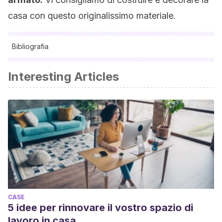
casa con questo originalissimo materiale.
Bibliografia
Tutte le fonti citate sono state esaminate a fondo dal nostro
Interesting Articles
team per garantirne la qualità, l'affidabilità, l'attualità e la
validità. La bibliografia di questo articolo è stata considerata
affidabile e di precisione accademica o scientifica.
CASE
5 idee per rinnovare il vostro spazio di
lavoro in casa