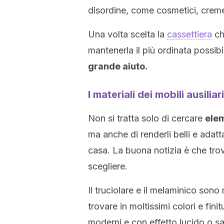
disordine, come cosmetici, creme,
Una volta scelta la
cassettiera
ch
mantenerla il più ordinata possib
grande aiuto.
I materiali dei mobili ausilia
Non si tratta solo di cercare
elem
ma anche di renderli belli e adatta
casa. La buona notizia è che tro
scegliere.
Il truciolare e il melaminico sono
trovare in moltissimi colori e fini
moderni e con effetto lucido o sa