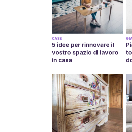
CASE
GI
5 idee per rinnovare il
Pi
vostro spazio di lavoro
to
in casa
do
c