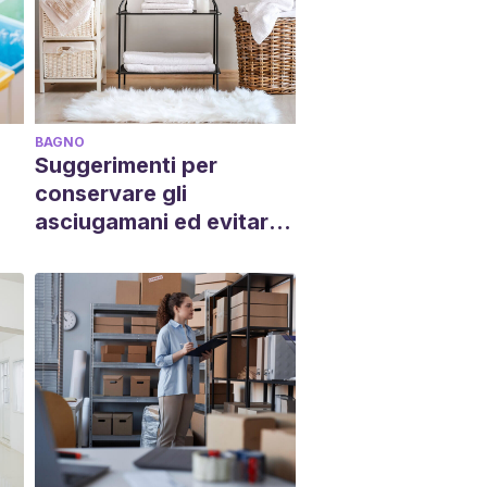
BAGNO
Suggerimenti per
conservare gli
asciugamani ed evitare
errori